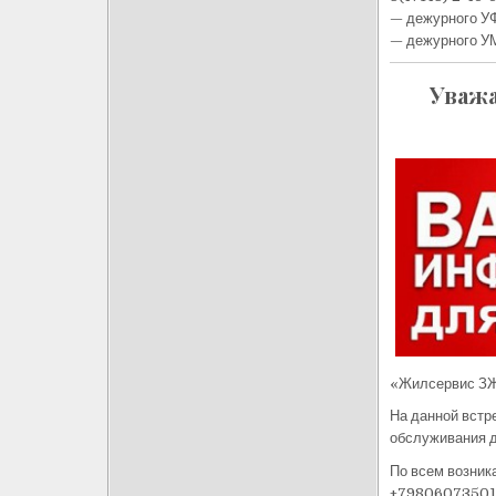
— дежурного УФ
— дежурного УМ
Уважа
«Жилсервис ЗЖ
На данной встр
обслуживания 
По всем возник
+79806073501 