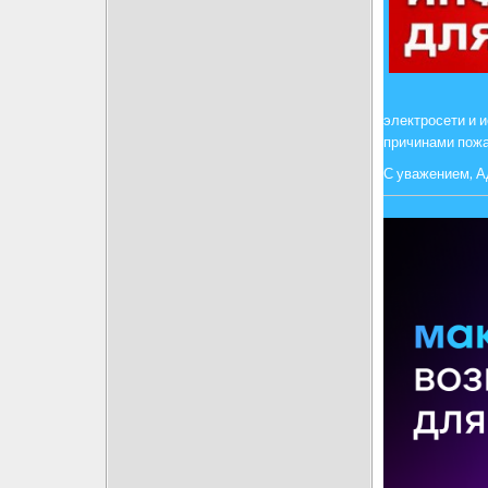
электросети и 
причинами пожа
С уважением, А