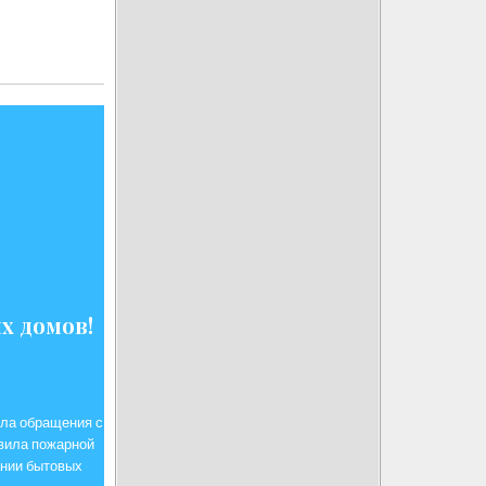
х домов!
ла обращения с
вила пожарной
ании бытовых