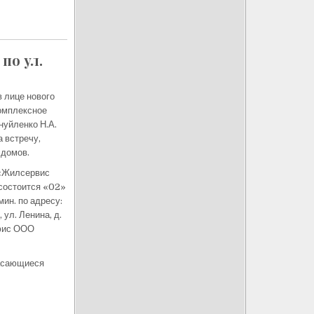
по ул.
лице нового
омплексное
нуйленко Н.А.
 встречу,
домов.
«Жилсервис
состоится «02»
мин. по адресу:
 ул. Ленина, д.
офис ООО
касающиеся