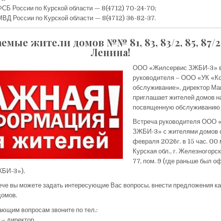
СБ России по Курской области — 8(4712) 70-24-70;
ВД России по Курской области — 8(4712) 36-82-37.
емые жители домов №№ 81, 83, 83/2, 85, 87/2 
Ленина!
ООО «Жилсервис ЗЖБИ-3» в 
руководителя – ООО «УК «К
обслуживание», директор Ма
приглашает жителей домов на
посвященную обслуживанию 
Встреча руководителя ООО 
ЗЖБИ-3» с жителями домов 
февраля 2026г. в 15 час. 00 
Курская обл., г. Железногорск,
77, пом. 9 (где раньше был 
БИ-3»).
ече вы можете задать интересующие Вас вопросы, внести предложения 
домов.
ающим вопросам звоните по тел.:
– директор