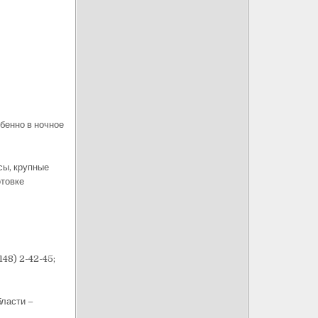
бенно в ночное
сы, крупные
отовке
48) 2-42-45;
ласти –