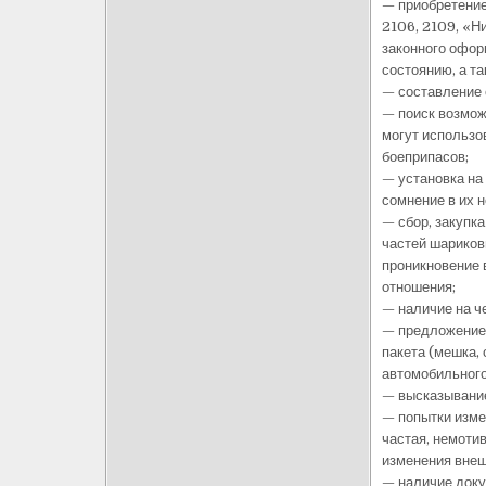
— приобретение
2106, 2109, «Н
законного офор
состоянию, а т
— составление 
— поиск возмож
могут использо
боеприпасов;
— установка на
сомнение в их 
— сбор, закупк
частей шариковы
проникновение 
отношения;
— наличие на ч
— предложение 
пакета (мешка, 
автомобильного
— высказывание
— попытки изме
частая, немоти
изменения внеш
— наличие доку