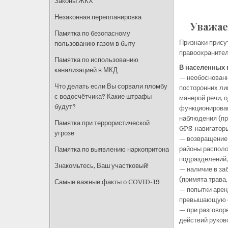
Законы ЖКХ
Незаконная перепланировка
Уважае
Памятка по безопасному
Признаки прису
пользованию газом в быту
правоохраните
Памятка по использованию
В населенных 
канализацией в МКД
— необоснованн
Что делать если Вы сорвали пломбу
посторонних ли
с водосчётчика? Какие штрафы
манерой речи, 
будут?
функционирован
наблюдения (пр
Памятка при террористической
GPS-навигаторы
угрозе
— возвращение 
районы располо
Памятка по выявлению наркопритона
подразделений,
Знакомьтесь, Ваш участковый!
— наличие в за
(примята трава,
Самые важные факты о COVID-19
— попытки арен
превышающую с
— при разговор
действий руков