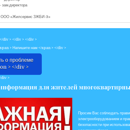
 зам.директора
я ООО «Жилсервис ЗЖБИ-3»
div > </div > </div >
/span >
Напишите нам </span > </div >
ть о проблеме
on > </div >
/div >
информация для жителей многоквартирны
Просим Вас соблюдать прави
электрооборудованием и пра
безопасности при использов