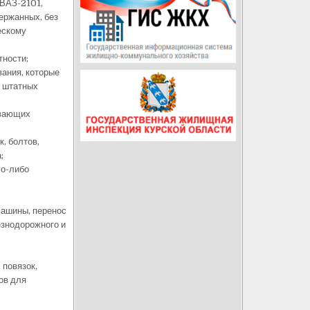
(ВАЗ-2101,
держанных, без
ескому
тности;
вания, которые
е штатных
ывающих
, болтов,
;
го-либо
машины, перенос
лезнодорожного и
 повязок,
ов для