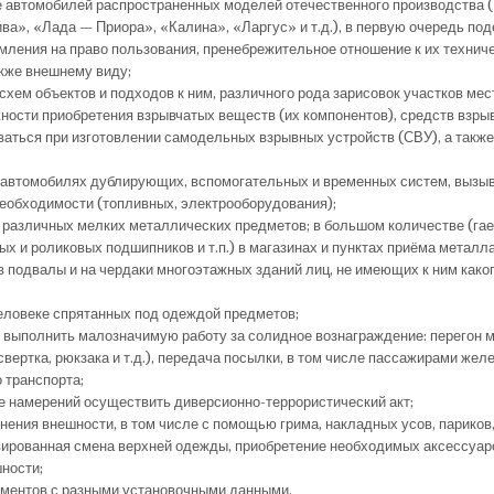
 автомобилей распространенных моделей отечественного производства 
ива», «Лада — Приора», «Калина», «Ларгус» и т.д.), в первую очередь по
мления на право пользования, пренебрежительное отношение к их технич
акже внешнему виду;
схем объектов и подходов к ним, различного рода зарисовок участков мес
ности приобретения взрывчатых веществ (их компонентов), средств взры
ваться при изготовлении самодельных взрывных устройств (СВУ), а такж
 автомобилях дублирующих, вспомогательных и временных систем, выз
необходимости (топливных, электрооборудования);
а различных мелких металлических предметов; в большом количестве (гаек
х и роликовых подшипников и т.п.) в магазинах и пунктах приёма металла
в подвалы и на чердаки многоэтажных зданий лиц, не имеющих к ним како
еловеке спрятанных под одеждой предметов;
выполнить малозначимую работу за солидное вознаграждение: перегон 
свертка, рюкзака и т.д.), передача посылки, в том числе пассажирами же
 транспорта;
 намерений осуществить диверсионно-террористический акт;
нения внешности, в том числе с помощью грима, накладных усов, париков,
вированная смена верхней одежды, приобретение необходимых аксессуар
ности;
ментов с разными установочными данными.