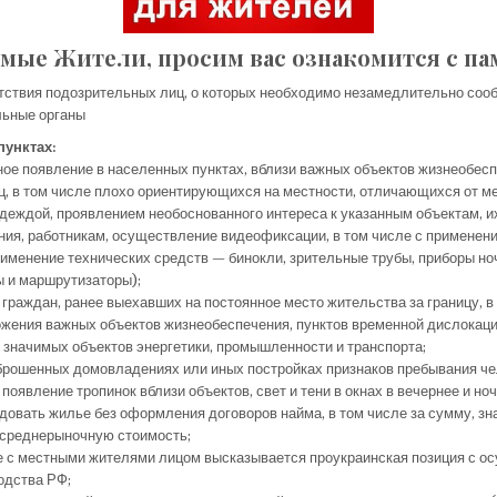
мые Жители, просим вас ознакомится с па
тствия подозрительных лиц, о которых необходимо незамедлительно соо
льные органы
пунктах:
ое появление в населенных пунктах, вблизи важных объектов жизнеобес
ц, в том числе плохо ориентирующихся на местности, отличающихся от м
одеждой, проявлением необоснованного интереса к указанным объектам, 
ия, работникам, осуществление видеофиксации, в том числе с применен
именение технических средств — бинокли, зрительные трубы, приборы но
 и маршрутизаторы);
граждан, ранее выехавших на постоянное место жительства за границу, в 
жения важных объектов жизнеобеспечения, пунктов временной дислокац
 значимых объектов энергетики, промышленности и транспорта;
брошенных домовладениях или иных постройках признаков пребывания ч
 появление тропинок вблизи объектов, свет и тени в окнах в вечернее и но
довать жилье без оформления договоров найма, в том числе за сумму, з
реднерыночную стоимость;
е с местными жителями лицом высказывается проукраинская позиция с о
одства РФ;