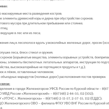
ивах:
о маскируемые места разведения костров;
 элементы древесной коры и дерна при обустройстве схронов;
тового мусора при длительном пребывании или стоянке;
 птиц;
 ведущие в лес или из леса;
ения лиц в лесополосе вдоль узкоколейных железных дорог, просек (осо
опушке леса, блеск стекол и оружия;
схронов (взрывчатые вещества, элементы взрывных устройств, боеприпа
роны, элементы беспилотных летательных аппаратов, инструкции по подг
йства, высококалорийные не портящиеся продукты и т.д.);
ок и лёжек, оставленные человеком;
 объездных маршрутов (полевых дорог) расположения постов проверки.
связи:
деления в городе Железногорске УФСБ России по Курской области – 8(471
 МВД России «Железногорский» – 8(47148) 2-64-55, 02 (102);
 «УГОЧС г. Железногорска» – 8(47148) 2-11-57, 2-57-15, 112 (ЕДДС);
ЦО Железногорского ОВО – филиала ФГКУ УВО ВНГ России по Курской об
4;