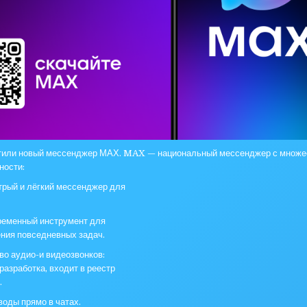
стили новый мессенджер МАХ. MAX — национальный мессенджер с множе
ности:
рый и лёгкий мессенджер для
ременный инструмент для
ния повседневных задач.
во аудио-и видеозвонков:
разработка, входит в реестр
.
оды прямо в чатах.