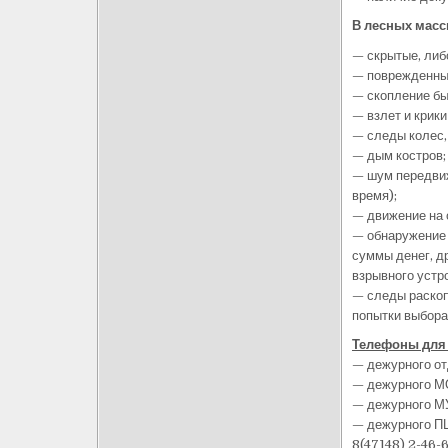
В лесных масс
— скрытые, либ
— поврежденные
— скопление бы
— взлет и крики
— следы колес,
— дым костров;
— шум передвиж
время);
— движение на 
— обнаружение 
суммы денег, д
взрывного устро
— следы раскоп
попытки выбора
Телефоны для 
— дежурного от
— дежурного МО
— дежурного МУ
— дежурного П
8(47148) 2-46-6