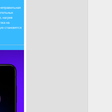
 неправильная
ательных
, нагрев
зка на
тую становятся