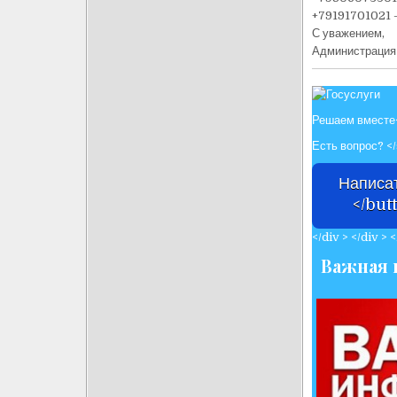
+79191701021 –
С уважением,
Администраци
Решаем вместе</
Есть вопрос? <
Написа
</butt
</div > </div > <
Важная 