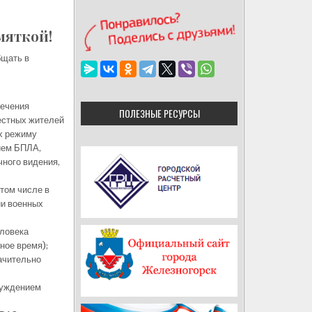
мяткой!
бщать в
печения
ПОЛЕЗНЫЕ РЕСУРСЫ
естных жителей
их режиму
ием БПЛА,
чного видения,
том числе в
ии военных
еловека
чное время);
начительно
суждением