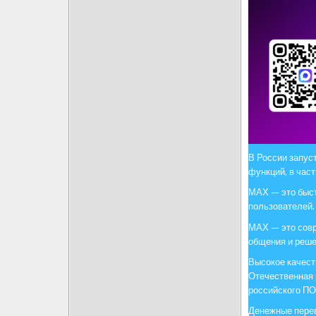
В России запу
функций, в част
МАХ — это быст
пользователей.
МАХ — это сов
общения и реше
Высокое качест
Отечественная 
российского ПО
Денежные перев