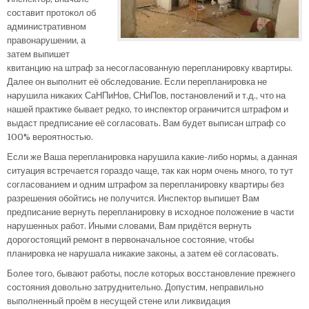
составит протокол об
административном
правонарушении, а
затем выпишет
квитанцию на штраф за несогласованную перепланировку квартиры.
Далее он выполнит её обследование. Если перепланировка не
нарушила никаких СаНПиНов, СНиПов, постановлений и т.д., что на
нашей практике бывает редко, то инспектор ограничится штрафом и
выдаст предписание её согласовать. Вам будет выписан штраф со
100% вероятностью.
Если же Ваша перепланировка нарушила какие-либо нормы, а данная
ситуация встречается гораздо чаще, так как норм очень много, то тут
согласованием и одним штрафом за перепланировку квартиры без
разрешения обойтись не получится. Инспектор выпишет Вам
предписание вернуть перепланировку в исходное положение в части
нарушенных работ. Иными словами, Вам придётся вернуть
дорогостоящий ремонт в первоначальное состояние, чтобы
планировка не нарушала никакие законы, а затем её согласовать.
Более того, бывают работы, после которых восстановление прежнего
состояния довольно затруднительно. Допустим, неправильно
выполненный проём в несущей стене или ликвидация