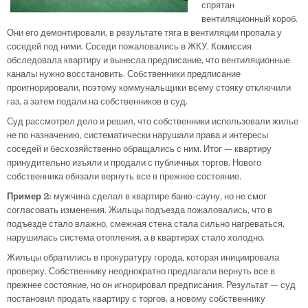
спрятан
вентиляционный короб.
Они его демонтировали, в результате тяга в вентиляции пропала у
соседей под ними. Соседи пожаловались в ЖКУ. Комиссия
обследовала квартиру и вынесла предписание, что вентиляционные
каналы нужно восстановить. Собственники предписание
проигнорировали, поэтому коммунальщики всему стояку отключили
газ, а затем подали на собственников в суд.
Суд рассмотрел дело и решил, что собственники использовали жилье
не по назначению, систематически нарушали права и интересы
соседей и бесхозяйственно обращались с ним. Итог — квартиру
принудительно изъяли и продали с публичных торгов. Нового
собственника обязали вернуть все в прежнее состояние.
Пример 2:
мужчина сделал в квартире баню-сауну, но не смог
согласовать изменения. Жильцы подъезда пожаловались, что в
подъезде стало влажно, смежная стена стала сильно нагреваться,
нарушилась система отопления, а в квартирах стало холодно.
Жильцы обратились в прокуратуру города, которая инициировала
проверку. Собственнику неоднократно предлагали вернуть все в
прежнее состояние, но он игнорировал предписания. Результат — суд
постановил продать квартиру с торгов, а новому собственнику