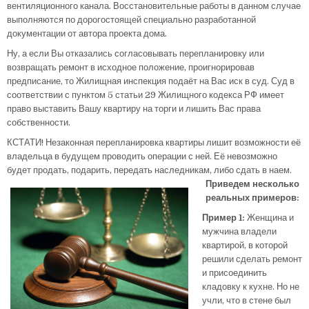
вентиляционного канала. Восстановительные работы в данном случае
выполняются по дорогостоящей специально разработанной
документации от автора проекта дома.
Ну, а если Вы отказались согласовывать перепланировку или
возвращать ремонт в исходное положение, проигнорировав
предписание, то Жилищная инспекция подаёт на Вас иск в суд. Суд в
соответствии с пунктом 5 статьи 29 Жилищного кодекса РФ имеет
право выставить Вашу квартиру на торги и лишить Вас права
собственности.
КСТАТИ! Незаконная перепланировка квартиры лишит возможности её
владельца в будущем проводить операции с ней. Её невозможно
будет продать, подарить, передать наследникам, либо сдать в наем.
Приведем несколько
реальных примеров:
Пример 1:
Женщина и
мужчина владели
квартирой, в которой
решили сделать ремонт
и присоединить
кладовку к кухне. Но не
учли, что в стене был