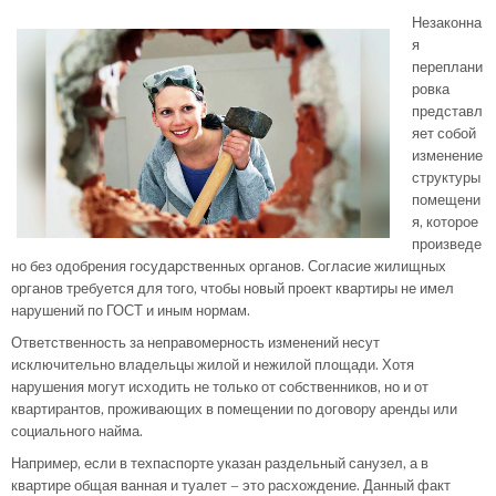
Незаконна
я
переплани
ровка
представл
яет собой
изменение
структуры
помещени
я, которое
произведе
но без одобрения государственных органов. Согласие жилищных
органов требуется для того, чтобы новый проект квартиры не имел
нарушений по ГОСТ и иным нормам.
Ответственность за неправомерность изменений несут
исключительно владельцы жилой и нежилой площади. Хотя
нарушения могут исходить не только от собственников, но и от
квартирантов, проживающих в помещении по договору аренды или
социального найма.
Например, если в техпаспорте указан раздельный санузел, а в
квартире общая ванная и туалет – это расхождение. Данный факт